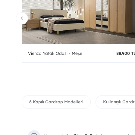
0 TL
Vienza Yatak Odası - Meşe
88.900 T
6 Kapılı Gardrop Modelleri
Kullanışlı Gardr