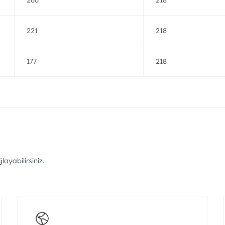
266
218
221
218
177
218
ayabilirsiniz.