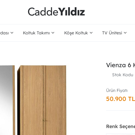
dası
Koltuk Takımı
Köşe Koltuk
TV Ünitesi
Vienza 6 
Stok Kodu
50.900 T
Renk Seçene