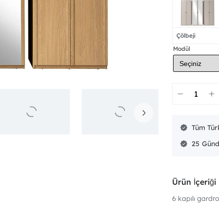
Çölbeji
Modül
Tüm Türk
25
Ürün İçeriği
6 kapılı gardro