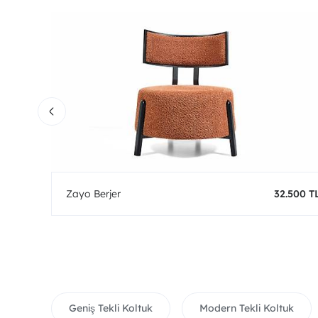
0 TL
Zayo Berjer
32.500 T
Geniş Tekli Koltuk
Modern Tekli Koltuk