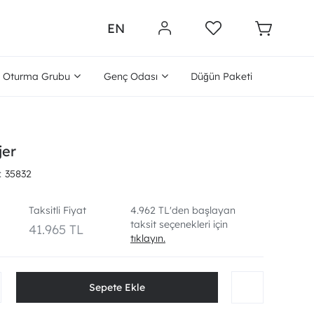
EN
Oturma Grubu
Genç Odası
Düğün Paketi
jer
35832
Taksitli Fiyat
4.962 TL'den başlayan
taksit seçenekleri için
41.965 TL
tıklayın.