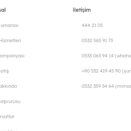
al
İletişim
umarası
444 21 05
Hizmetleri
0532 565 91 73
Kampanyası
0533 063 94 14 (whats
atış
+90 532 419 45 90 (yurt
Hakkında
0532 359 34 64 (mimar
Başvurusu
ırsatlar