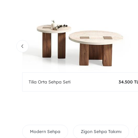
0 TL
Tilia Orta Sehpa Seti
34.500 T
Modern Sehpa
Zigon Sehpa Takımı