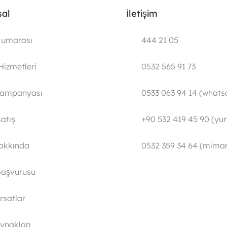
al
İletişim
umarası
444 21 05
Hizmetleri
0532 565 91 73
Kampanyası
0533 063 94 14 (whats
atış
+90 532 419 45 90 (yurt
Hakkında
0532 359 34 64 (mimar
Başvurusu
ırsatlar
ynakları