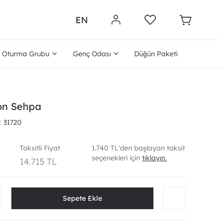
EN
Oturma Grubu
Genç Odası
Düğün Paketi
on Sehpa
31720
Taksitli Fiyat
1.740 TL'den başlayan taksit
seçenekleri için
tıklayın.
14.715 TL