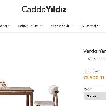
dası
Koltuk Takımı
Köşe Koltuk
TV Ünitesi
Verda Ye
Stok Kodu
72.500 TL
Modül