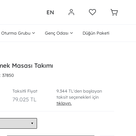
EN
Oturma Grubu
Genç Odası
Düğün Paketi
mek Masası Takımı
37850
Taksitli Fiyat
9.344 TL'den başlayan
taksit seçenekleri için
79.025 TL
tıklayın.