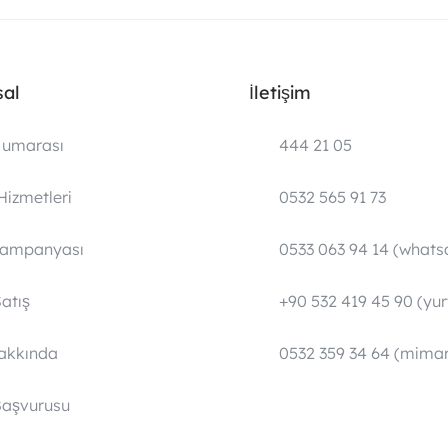
al
İletişim
umarası
444 21 05
Hizmetleri
0532 565 91 73
Kampanyası
0533 063 94 14 (whats
atış
+90 532 419 45 90 (yurt
Hakkında
0532 359 34 64 (mimar
Başvurusu