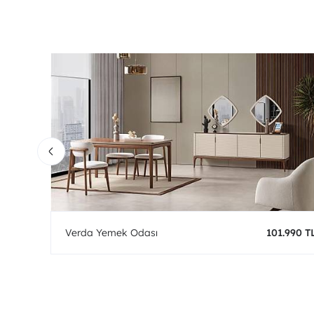
0 TL
Verda Yemek Odası
101.990 T