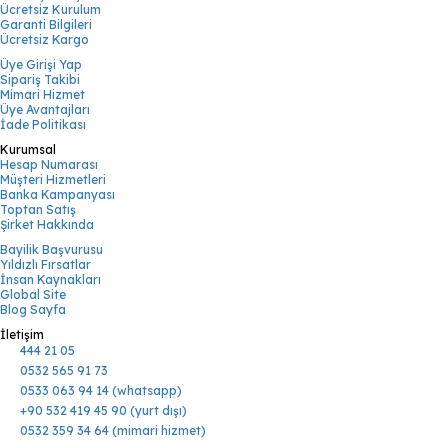
Ücretsiz Kurulum
Garanti Bilgileri
Ücretsiz Kargo
Üye Girişi Yap
Sipariş Takibi
Mimari Hizmet
Üye Avantajları
İade Politikası
Kurumsal
Hesap Numarası
Müşteri Hizmetleri
Banka Kampanyası
Toptan Satış
Şirket Hakkında
Bayilik Başvurusu
Yıldızlı Fırsatlar
İnsan Kaynakları
Global Site
Blog Sayfa
İletişim
444 21 05
0532 565 91 73
0533 063 94 14 (whatsapp)
+90 532 419 45 90 (yurt dışı)
0532 359 34 64 (mimari hizmet)