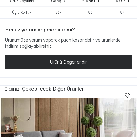
Ürün Ölçüleri
Genişlik
Yükseklik
Derinlik
Üçlü Koltuk
237
90
94
Henüz yorum yapmadınız mı?
Ürünümüze yorum yaparak puan kazanabilir ve ürünlerde
indirim sağlayabilirsiniz.
Ürünü Değerlendir
İlginizi Çekebilecek Diğer Ürünler