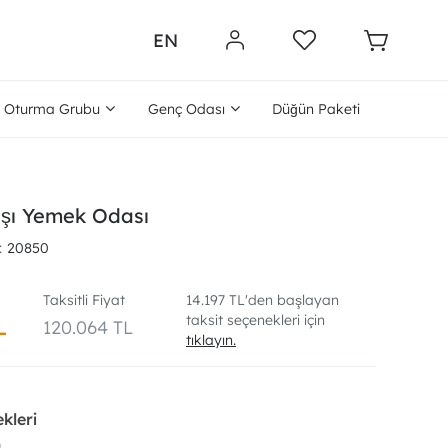
EN
Oturma Grubu
Genç Odası
Düğün Paketi
şı Yemek Odası
20850
Taksitli Fiyat
14.197 TL'den başlayan
taksit seçenekleri için
L
120.064 TL
tıklayın.
kleri