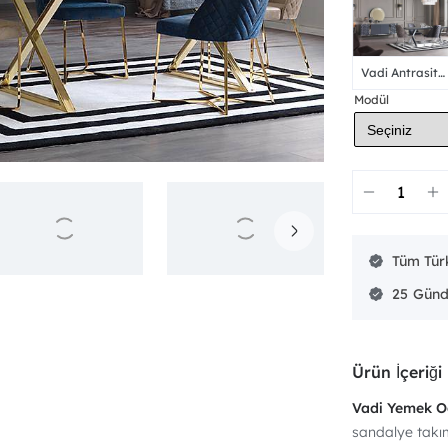
Vadi Antrasit
Yemek Odası
Modül
Tüm Türk
25
Ürün İçeriği
Vadi Yemek O
sandalye takım