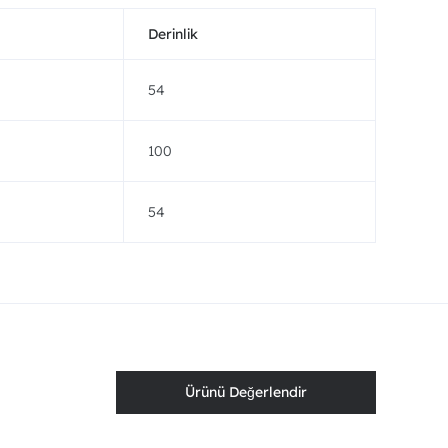
Derinlik
54
100
54
Ürünü Değerlendir