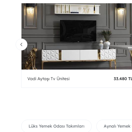
0 TL
Vadi Aytaşı Tv Ünitesi
33.480 T
Lüks Yemek Odası Takımları
Aynalı Yemek