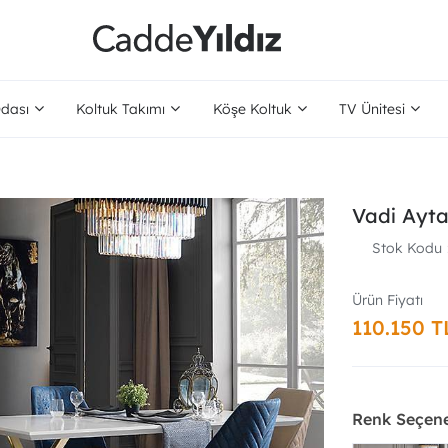
dası
Koltuk Takımı
Köşe Koltuk
TV Ünitesi
Vadi Ayta
Stok Kodu
110.150 T
Renk Seçene