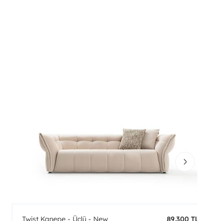
Twist Kanepe - Üçlü - New
89.300 TL