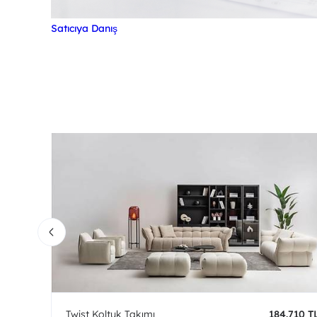
Satıcıya Danış
0 TL
Twist Koltuk Takımı
184.710 T