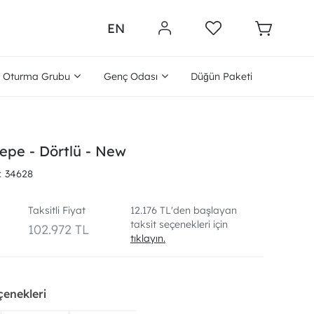
EN
Oturma Grubu
Genç Odası
Düğün Paketi
epe - Dörtlü - New
34628
Taksitli Fiyat
12.176 TL'den başlayan
taksit seçenekleri için
102.972 TL
tıklayın.
çenekleri