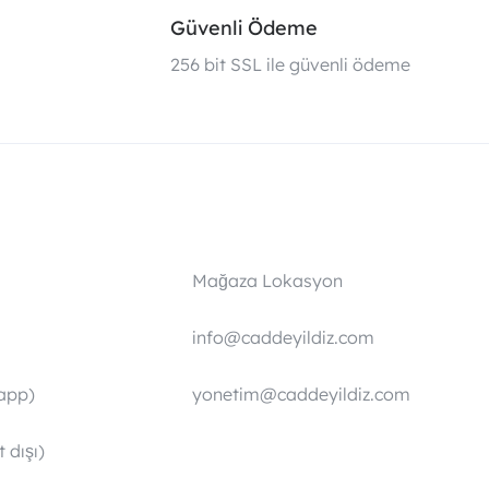
Güvenli Ödeme
i
256 bit SSL ile güvenli ödeme
Mağaza Lokasyon
info@caddeyildiz.com
app)
yonetim@caddeyildiz.com
 dışı)