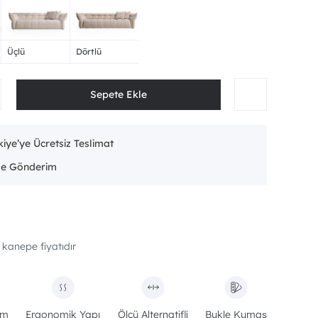
Üçlü
Dörtlü
iye’ye Ücretsiz Teslimat
 kanepe fiyatıdır
ım
Ergonomik Yapı
Ölçü Alternatifli
Bukle Kumaş