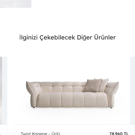
İlginizi Çekebilecek Diğer Ürünler
L
Twist Kanepe - Üçlü
78.960 TL