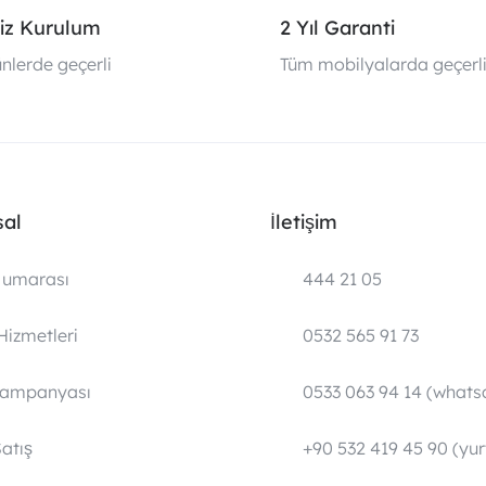
iz Kurulum
2 Yıl Garanti
nlerde geçerli
Tüm mobilyalarda geçerl
al
İletişim
umarası
444 21 05
Hizmetleri
0532 565 91 73
Kampanyası
0533 063 94 14 (whats
atış
+90 532 419 45 90 (yurt