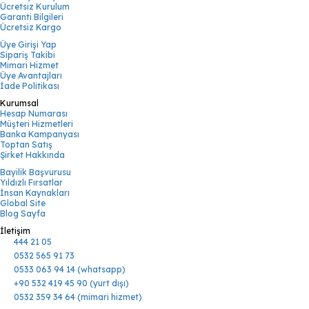
Ücretsiz Kurulum
Garanti Bilgileri
Ücretsiz Kargo
Üye Girişi Yap
Sipariş Takibi
Mimari Hizmet
Üye Avantajları
İade Politikası
Kurumsal
Hesap Numarası
Müşteri Hizmetleri
Banka Kampanyası
Toptan Satış
Şirket Hakkında
Bayilik Başvurusu
Yıldızlı Fırsatlar
İnsan Kaynakları
Global Site
Blog Sayfa
İletişim
444 21 05
0532 565 91 73
0533 063 94 14 (whatsapp)
+90 532 419 45 90 (yurt dışı)
0532 359 34 64 (mimari hizmet)