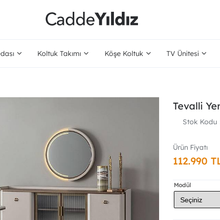
dası
Koltuk Takımı
Köşe Koltuk
TV Ünitesi
Tevalli Y
Stok Kodu
112.990 T
Modül