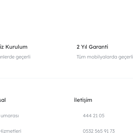
iz Kurulum
2 Yıl Garanti
nlerde geçerli
Tüm mobilyalarda geçerl
al
İletişim
umarası
444 21 05
Hizmetleri
0532 565 91 73