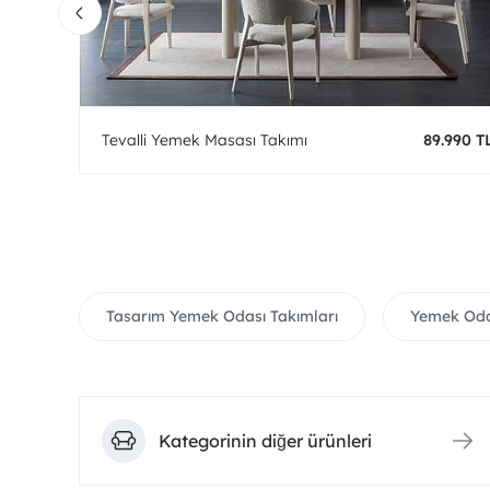
0 TL
Tevalli Yemek Masası Takımı
89.990 T
Tasarım Yemek Odası Takımları
Yemek Oda
Kategorinin diğer ürünleri