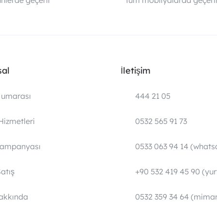
nlerde geçerli
Tüm mobilyalarda geçerl
al
İletişim
umarası
444 21 05
Hizmetleri
0532 565 91 73
Kampanyası
0533 063 94 14 (whats
atış
+90 532 419 45 90 (yurt
Hakkında
0532 359 34 64 (mimar