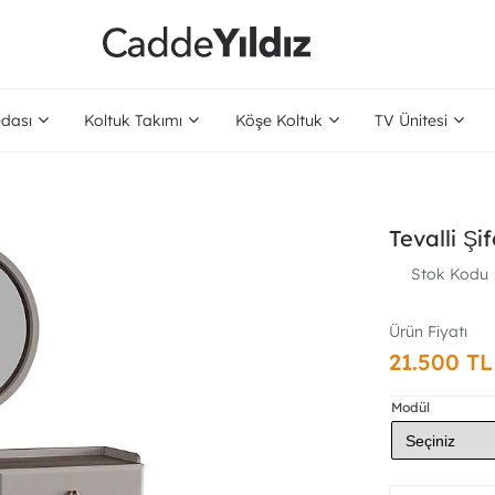
dası
Koltuk Takımı
Köşe Koltuk
TV Ünitesi
Tevalli Şi
Stok Kodu
21.500 TL
Modül