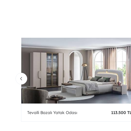
0 TL
Tevalli Bazalı Yatak Odası
113.500 T