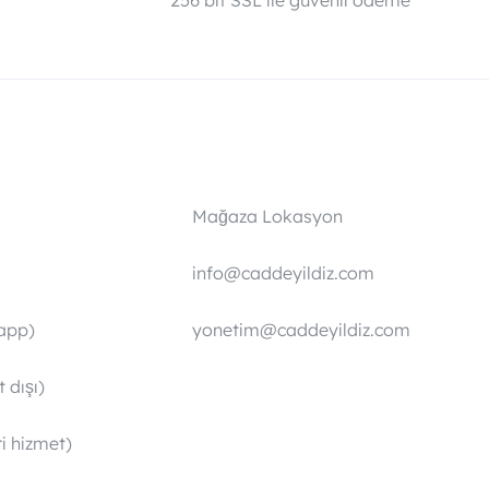
i
256 bit SSL ile güvenli ödeme
Mağaza Lokasyon
info@caddeyildiz.com
app)
yonetim@caddeyildiz.com
 dışı)
i hizmet)