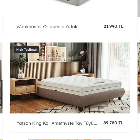
21.990 TL
Woolmaster Ortopedik Yatak
89.780 TL
Yatsan King Koil Amethyste Tay Tüyü
Lateks Hybrid Yatak