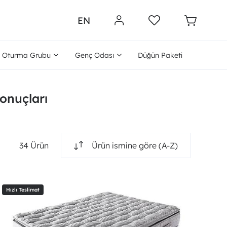
EN
Oturma Grubu
Genç Odası
Düğün Paketi
sonuçları
34 Ürün
Ürün ismine göre (A-Z)