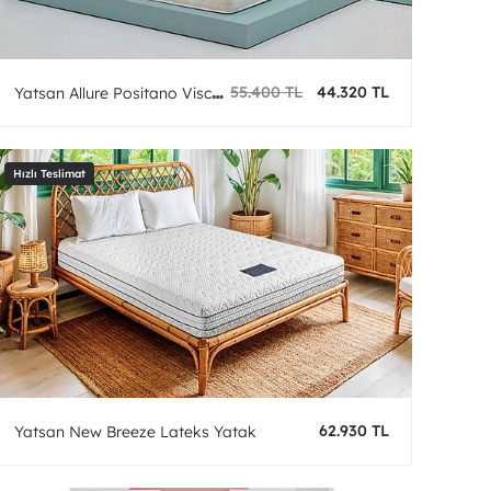
55.400 TL
44.320 TL
Yatsan Allure Positano Visco
Yatak
62.930 TL
Yatsan New Breeze Lateks Yatak