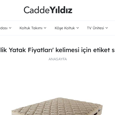
dası
Koltuk Takımı
Köşe Koltuk
TV Ünitesi
ilik Yatak Fiyatları' kelimesi için etiket 
ANASAYFA