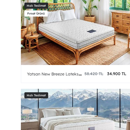
58.420 TL
34.900 TL
Yatsan New Breeze Lateks
Yatak - Teşhir