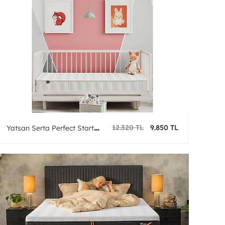
12.320 TL
9.850 TL
Yatsan Serta Perfect Start
Pamuk ve Bambu Bebek
Yatağı