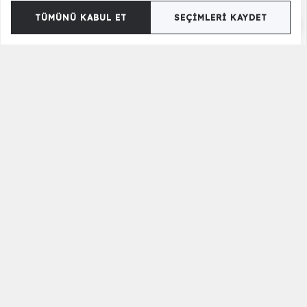
TÜMÜNÜ KABUL ET
SEÇIMLERI KAYDET
Juppo İkili Zigon Sehpa
19.350,00 TL