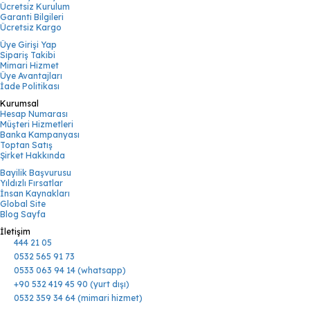
Ücretsiz Kurulum
Garanti Bilgileri
Ücretsiz Kargo
Üye Girişi Yap
Sipariş Takibi
Mimari Hizmet
Üye Avantajları
İade Politikası
Kurumsal
Hesap Numarası
Müşteri Hizmetleri
Banka Kampanyası
Toptan Satış
Şirket Hakkında
Bayilik Başvurusu
Yıldızlı Fırsatlar
İnsan Kaynakları
Global Site
Blog Sayfa
İletişim
444 21 05
0532 565 91 73
0533 063 94 14 (whatsapp)
+90 532 419 45 90 (yurt dışı)
0532 359 34 64 (mimari hizmet)