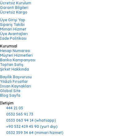
Ücretsiz Kurulum
Garanti Bilgileri
Ücretsiz Kargo
Üye Girişi Yap
Sipariş Takibi
Mimari Hizmet
Üye Avantajları
İade Politikası
Kurumsal
Hesap Numarası
Müşteri Hizmetleri
Banka Kampanyası
Toptan Satış
Şirket Hakkında
Bayilik Başvurusu
Yıldızlı Fırsatlar
İnsan Kaynakları
Global Site
Blog Sayfa
İletişim
444 21 05
0532 565 91 73
0533 063 94 14 (whatsapp)
+90 532 419 45 90 (yurt dışı)
0532 359 34 64 (mimari hizmet)