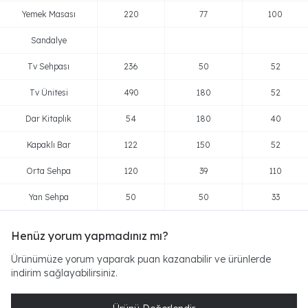
Yemek Masası
220
77
100
Sandalye
Tv Sehpası
236
50
52
Tv Ünitesi
490
180
52
Dar Kitaplık
54
180
40
Kapaklı Bar
122
150
52
Orta Sehpa
120
39
110
Yan Sehpa
50
50
33
Henüz yorum yapmadınız mı?
Ürünümüze yorum yaparak puan kazanabilir ve ürünlerde
indirim sağlayabilirsiniz.