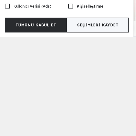
Kullanıcı Verisi (Ads)
Kişiselleştirme
TÜMÜNÜ KABUL ET
SEÇIMLERI KAYDET
Tavin Karyola ve Başlık
99.900,00 TL
Tavin Puf
7.500,00 TL