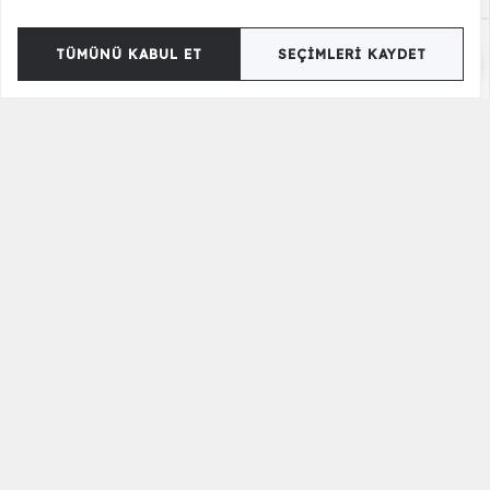
TÜMÜNÜ KABUL ET
SEÇIMLERI KAYDET
Sorrento Berjer
27.900,00 TL
Versiyon Seçenekleri