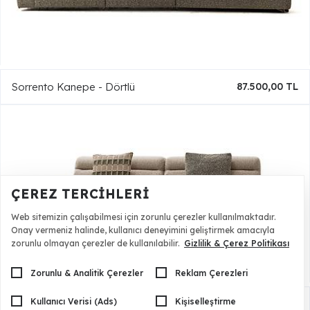
Sorrento Kanepe - Dörtlü
87.500,00 TL
ÇEREZ TERCIHLERI
Web sitemizin çalışabilmesi için zorunlu çerezler kullanılmaktadır.
Onay vermeniz halinde, kullanıcı deneyimini geliştirmek amacıyla
zorunlu olmayan çerezler de kullanılabilir.
Gizlilik & Çerez Politikası
Zorunlu & Analitik Çerezler
Reklam Çerezleri
Kullanıcı Verisi (Ads)
Kişiselleştirme
Sorrento Kanepe - Üçlü
54.500,00 TL