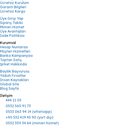
Ücretsiz Kurulum
Garanti Bilgileri
Ücretsiz Kargo
Üye Girişi Yap
Sipariş Takibi
Mimari Hizmet
Üye Avantajları
İade Politikası
Kurumsal
Hesap Numarası
Müşteri Hizmetleri
Banka Kampanyası
Toptan Satış
Şirket Hakkında
Bayilik Başvurusu
Yıldızlı Fırsatlar
İnsan Kaynakları
Global Site
Blog Sayfa
İletişim
444 21 05
0532 565 91 73
0533 063 94 14 (whatsapp)
+90 532 419 45 90 (yurt dışı)
0532 359 34 64 (mimari hizmet)