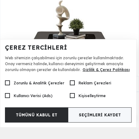
ÇEREZ TERCIHLERI
Web sitemizin çalışabilmesi için zorunlu çerezler kullanılmaktadır.
Onay vermeniz halinde, kullanıcı deneyimini geliştirmek amacıyla
zorunlu olmayan çerezler de kullanılabilir.
Gizlilik & Çerez Politikası
Zorunlu & Analitik Çerezler
Reklam Çerezleri
Sorrento Orta Sehpa - Cam
15.000,00 TL
Kullanıcı Verisi (Ads)
Kişiselleştirme
TÜMÜNÜ KABUL ET
SEÇIMLERI KAYDET