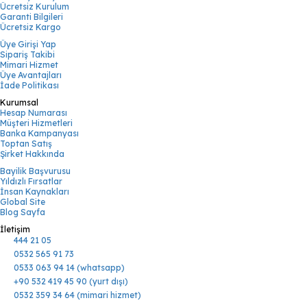
Ücretsiz Kurulum
Garanti Bilgileri
Ücretsiz Kargo
Üye Girişi Yap
Sipariş Takibi
Mimari Hizmet
Üye Avantajları
İade Politikası
Kurumsal
Hesap Numarası
Müşteri Hizmetleri
Banka Kampanyası
Toptan Satış
Şirket Hakkında
Bayilik Başvurusu
Yıldızlı Fırsatlar
İnsan Kaynakları
Global Site
Blog Sayfa
İletişim
444 21 05
0532 565 91 73
0533 063 94 14 (whatsapp)
+90 532 419 45 90 (yurt dışı)
0532 359 34 64 (mimari hizmet)