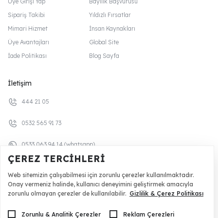
Üye Girişi Yap
Bayilik Başvurusu
Sipariş Takibi
Yıldızlı Fırsatlar
Mimari Hizmet
İnsan Kaynakları
Üye Avantajları
Global Site
İade Politikası
Blog Sayfa
İletişim
444 21 05
0532 565 91 73
0533 063 94 14 (whatsapp)
ÇEREZ TERCIHLERI
+90 532 419 45 90 (yurt dışı)
Web sitemizin çalışabilmesi için zorunlu çerezler kullanılmaktadır.
Onay vermeniz halinde, kullanıcı deneyimini geliştirmek amacıyla
0532 359 34 64 (mimari hizmet)
zorunlu olmayan çerezler de kullanılabilir.
Gizlilik & Çerez Politikası
Mağaza Lokasyon
Zorunlu & Analitik Çerezler
Reklam Çerezleri