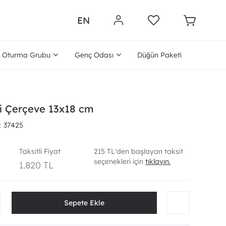
EN
Oturma Grubu
Genç Odası
Düğün Paketi
i Çerçeve 13x18 cm
37425
Taksitli Fiyat
215 TL'den başlayan taksit
seçenekleri için
tıklayın.
1.820 TL