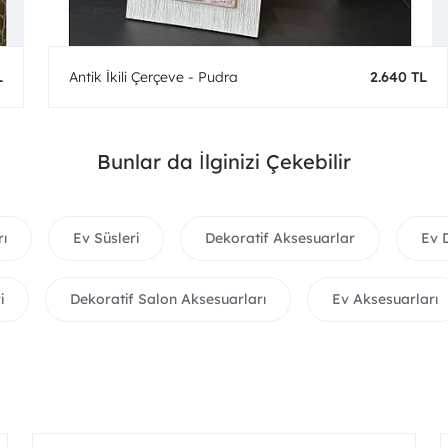
L
Antik İkili Çerçeve - Pudra
2.640 TL
Bunlar da İlginizi Çekebilir
rı
Ev Süsleri
Dekoratif Aksesuarlar
Ev 
i
Dekoratif Salon Aksesuarları
Ev Aksesuarları