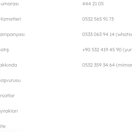
umarası
444 21 05
Hizmetleri
0532 565 91 73
Kampanyası
0533 063 94 14 (whats
atış
+90 532 419 45 90 (yurt
Hakkında
0532 359 34 64 (mimar
Başvurusu
ırsatlar
ynakları
ite