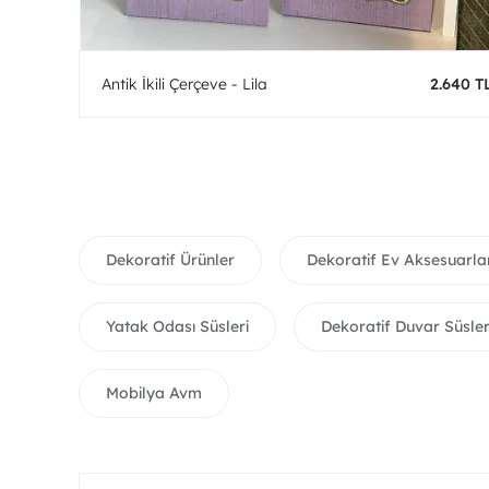
0 TL
Antik İkili Çerçeve - Lila
2.640 T
Dekoratif Ürünler
Dekoratif Ev Aksesuarla
Yatak Odası Süsleri
Dekoratif Duvar Süsler
Mobilya Avm