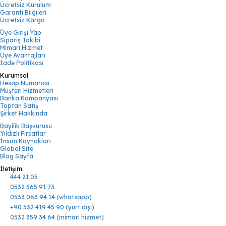
Ücretsiz Kurulum
Garanti Bilgileri
Ücretsiz Kargo
Üye Girişi Yap
Sipariş Takibi
Mimari Hizmet
Üye Avantajları
İade Politikası
Kurumsal
Hesap Numarası
Müşteri Hizmetleri
Banka Kampanyası
Toptan Satış
Şirket Hakkında
Bayilik Başvurusu
Yıldızlı Fırsatlar
İnsan Kaynakları
Global Site
Blog Sayfa
İletişim
444 21 05
0532 565 91 73
0533 063 94 14 (whatsapp)
+90 532 419 45 90 (yurt dışı)
0532 359 34 64 (mimari hizmet)