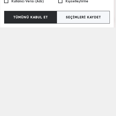
Kullanıcı Verisi (Ads)
Kişiselleştirme
TÜMÜNÜ KABUL ET
SEÇIMLERI KAYDET
Silva 6 Kapılı Gardrop
50.000,00 TL