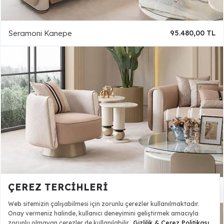
Seramoni Kanepe
95.480,00 TL
ÇEREZ TERCIHLERI
Seramoni Berjer
24.410,00 TL
Web sitemizin çalışabilmesi için zorunlu çerezler kullanılmaktadır.
Onay vermeniz halinde, kullanıcı deneyimini geliştirmek amacıyla
zorunlu olmayan çerezler de kullanılabilir.
Gizlilik & Çerez Politikası