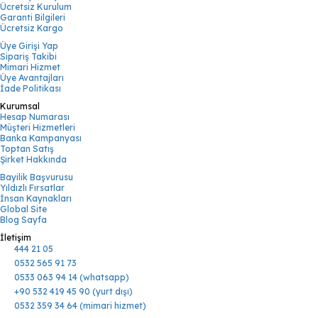
Ücretsiz Kurulum
Garanti Bilgileri
Ücretsiz Kargo
Üye Girişi Yap
Sipariş Takibi
Mimari Hizmet
Üye Avantajları
İade Politikası
Kurumsal
Hesap Numarası
Müşteri Hizmetleri
Banka Kampanyası
Toptan Satış
Şirket Hakkında
Bayilik Başvurusu
Yıldızlı Fırsatlar
İnsan Kaynakları
Global Site
Blog Sayfa
İletişim
444 21 05
0532 565 91 73
0533 063 94 14 (whatsapp)
+90 532 419 45 90 (yurt dışı)
0532 359 34 64 (mimari hizmet)