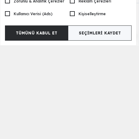
Zorunlu & Analitik Çerezler
Reklam Çerezleri
Kullanıcı Verisi (Ads)
Kişiselleştirme
TÜMÜNÜ KABUL ET
SEÇIMLERI KAYDET
İkili Şamdan - 20459
2.380,00 TL
Ürün Etiketleri