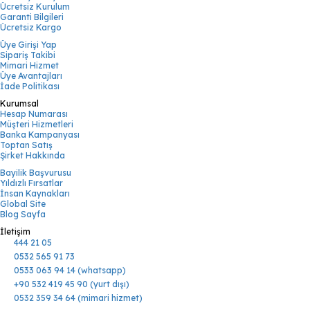
Ücretsiz Kurulum
Garanti Bilgileri
Ücretsiz Kargo
Üye Girişi Yap
Sipariş Takibi
Mimari Hizmet
Üye Avantajları
İade Politikası
Kurumsal
Hesap Numarası
Müşteri Hizmetleri
Banka Kampanyası
Toptan Satış
Şirket Hakkında
Bayilik Başvurusu
Yıldızlı Fırsatlar
İnsan Kaynakları
Global Site
Blog Sayfa
İletişim
444 21 05
0532 565 91 73
0533 063 94 14 (whatsapp)
+90 532 419 45 90 (yurt dışı)
0532 359 34 64 (mimari hizmet)