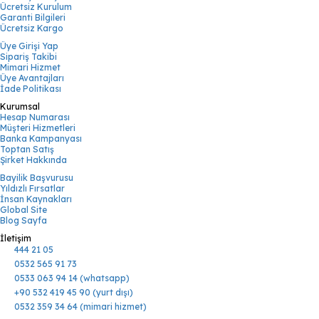
Ücretsiz Kurulum
Garanti Bilgileri
Ücretsiz Kargo
Üye Girişi Yap
Sipariş Takibi
Mimari Hizmet
Üye Avantajları
İade Politikası
Kurumsal
Hesap Numarası
Müşteri Hizmetleri
Banka Kampanyası
Toptan Satış
Şirket Hakkında
Bayilik Başvurusu
Yıldızlı Fırsatlar
İnsan Kaynakları
Global Site
Blog Sayfa
İletişim
444 21 05
0532 565 91 73
0533 063 94 14 (whatsapp)
+90 532 419 45 90 (yurt dışı)
0532 359 34 64 (mimari hizmet)