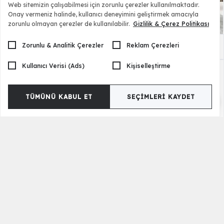
Web sitemizin çalışabilmesi için zorunlu çerezler kullanılmaktadır.
Onay vermeniz halinde, kullanıcı deneyimini geliştirmek amacıyla
zorunlu olmayan çerezler de kullanılabilir.
Gizlilik & Çerez Politikası
Zorunlu & Analitik Çerezler
Reklam Çerezleri
Seatle Karyola ve Başlık
26.000,00 TL
Kullanıcı Verisi (Ads)
Kişiselleştirme
TÜMÜNÜ KABUL ET
SEÇIMLERI KAYDET
Seatle 5 Kapılı Gardrop
58.990,00 TL