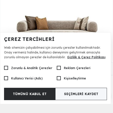
ÇEREZ TERCIHLERI
Web sitemizin çalışabilmesi için zorunlu çerezler kullanılmaktadır.
Onay vermeniz halinde, kullanıcı deneyimini geliştirmek amacıyla
zorunlu olmayan çerezler de kullanılabilir.
Gizlilik & Çerez Politikası
Zorunlu & Analitik Çerezler
Reklam Çerezleri
Sardunya Kanepe
68.500,00 TL
Kullanıcı Verisi (Ads)
Kişiselleştirme
TÜMÜNÜ KABUL ET
SEÇIMLERI KAYDET