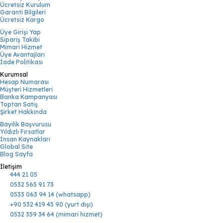
Ücretsiz Kurulum
Garanti Bilgileri
Ücretsiz Kargo
Üye Girişi Yap
Sipariş Takibi
Mimari Hizmet
Üye Avantajları
İade Politikası
Kurumsal
Hesap Numarası
Müşteri Hizmetleri
Banka Kampanyası
Toptan Satış
Şirket Hakkında
Bayilik Başvurusu
Yıldızlı Fırsatlar
İnsan Kaynakları
Global Site
Blog Sayfa
İletişim
444 21 05
0532 565 91 73
0533 063 94 14 (whatsapp)
+90 532 419 45 90 (yurt dışı)
0532 359 34 64 (mimari hizmet)