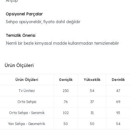
Ahşap
Opsiyonel Parçalar
Sehpa opsiyoneldir, fiyata dahil değildir
Temizlik Önerisi
Nemli bir bezle kimyasal madde kullanmadan temizlenebilir
Ürün Ölçüleri
Ürün Ölçüleri
Genişlik
Yükseklik
Derinlik
Tv Ünitesi
230
54
47
Orta Sehpa
76
37
69
Orta Sehpa - Seramik
102
31
93
Yan Sehpa - Geometrik
50
50
54