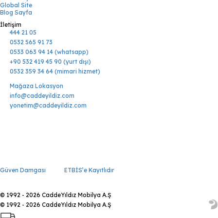
Global Site
Blog Sayfa
İletişim
444 21 05
0532 565 91 73
0533 063 94 14 (whatsapp)
+90 532 419 45 90 (yurt dışı)
0532 359 34 64 (mimari hizmet)
Mağaza Lokasyon
info@caddeyildiz.com
yonetim@caddeyildiz.com
Güven Damgası
ETBİS’e Kayıtlıdır
© 1992 - 2026 CaddeYıldız Mobilya A.Ş
© 1992 - 2026 CaddeYıldız Mobilya A.Ş