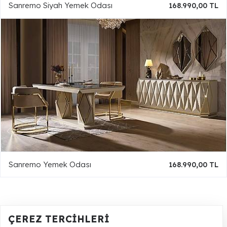
Sanremo Siyah Yemek Odası
168.990,00 TL
Sanremo Yemek Odası
168.990,00 TL
ÇEREZ TERCIHLERI
Renk Seçenekleri