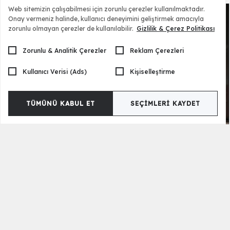
Web sitemizin çalışabilmesi için zorunlu çerezler kullanılmaktadır.
Onay vermeniz halinde, kullanıcı deneyimini geliştirmek amacıyla
zorunlu olmayan çerezler de kullanılabilir.
Gizlilik & Çerez Politikası
Zorunlu & Analitik Çerezler
Reklam Çerezleri
Kullanıcı Verisi (Ads)
Kişiselleştirme
TÜMÜNÜ KABUL ET
SEÇIMLERI KAYDET
Sanremo Siyah Tv Ünitesi
59.900,00 TL
Ürün Etiketleri
Lake Tv Ünitesi Modelleri
Yeni Model Tv Üniteleri
Gold Tasar