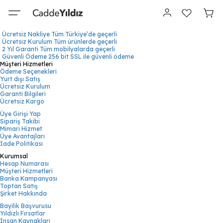
Ücretsiz Nakliye
Tüm Türkiye’de geçerli
Ücretsiz Kurulum
Tüm ürünlerde geçerli
2 Yıl Garanti
Tüm mobilyalarda geçerli
Güvenli Ödeme
256 bit SSL ile güvenli ödeme
Müşteri Hizmetleri
Ödeme Seçenekleri
Yurt dışı Satış
Ücretsiz Kurulum
Garanti Bilgileri
Ücretsiz Kargo
Üye Girişi Yap
Sipariş Takibi
Mimari Hizmet
Üye Avantajları
İade Politikası
Kurumsal
Hesap Numarası
Müşteri Hizmetleri
Banka Kampanyası
Toptan Satış
Şirket Hakkında
Bayilik Başvurusu
Yıldızlı Fırsatlar
İnsan Kaynakları