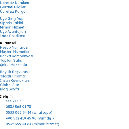
Ücretsiz Kurulum
Garanti Bilgileri
Ücretsiz Kargo
Üye Girişi Yap
Sipariş Takibi
Mimari Hizmet
Üye Avantajları
İade Politikası
Kurumsal
Hesap Numarası
Müşteri Hizmetleri
Banka Kampanyası
Toptan Satış
Şirket Hakkında
Bayilik Başvurusu
Yıldızlı Fırsatlar
İnsan Kaynakları
Global Site
Blog Sayfa
İletişim
444 21 05
0532 565 91 73
0533 063 94 14 (whatsapp)
+90 532 419 45 90 (yurt dışı)
0532 359 34 64 (mimari hizmet)