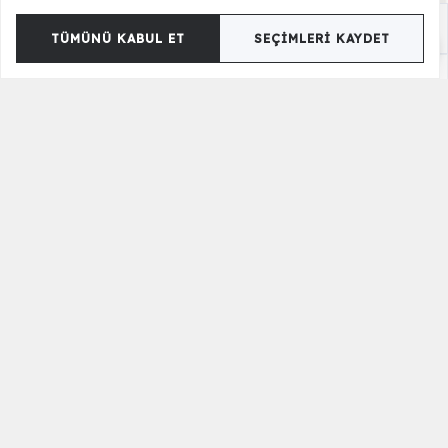
Opus Çamaşırlık
35.500,00 TL
TÜMÜNÜ KABUL ET
SEÇIMLERI KAYDET
Merkür Çamaşırlık
20.500,00 TL