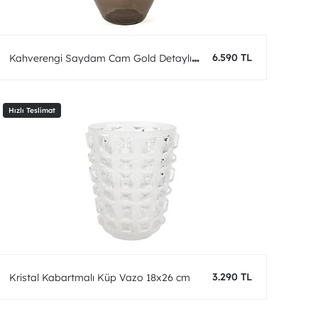
6.590 TL
Kahverengi Saydam Cam Gold Detaylı
Vazo 39x25 cm
3.290 TL
Kristal Kabartmalı Küp Vazo 18x26 cm