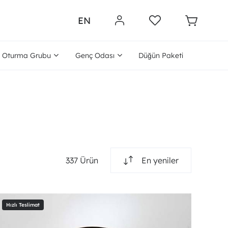
EN
Oturma Grubu
Genç Odası
Düğün Paketi
337 Ürün
En yeniler