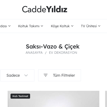
dası
Koltuk Takımı
Köşe Koltuk
TV Ünitesi
Saksı-Vazo & Çiçek
ANASAYFA
EV DEKORASYON
Sadece
Tüm Filtreler