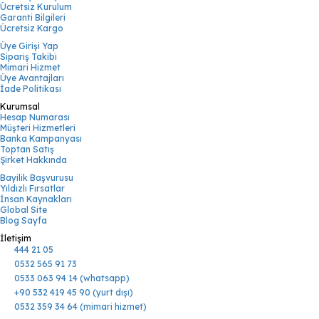
Ücretsiz Kurulum
Garanti Bilgileri
Ücretsiz Kargo
Üye Girişi Yap
Sipariş Takibi
Mimari Hizmet
Üye Avantajları
İade Politikası
Kurumsal
Hesap Numarası
Müşteri Hizmetleri
Banka Kampanyası
Toptan Satış
Şirket Hakkında
Bayilik Başvurusu
Yıldızlı Fırsatlar
İnsan Kaynakları
Global Site
Blog Sayfa
İletişim
444 21 05
0532 565 91 73
0533 063 94 14 (whatsapp)
+90 532 419 45 90 (yurt dışı)
0532 359 34 64 (mimari hizmet)