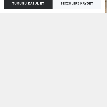
TÜMÜNÜ KABUL ET
SEÇIMLERI KAYDET
Desenli Kitap Kutusu
600,00 TL
Siyah Beyaz Takı Kutusu - Kare
3.900,00 TL