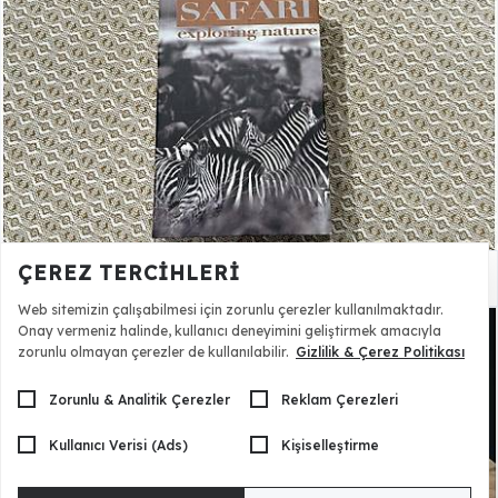
ÇEREZ TERCIHLERI
Safari Kitap Kutusu - 1 Adet
1.200,00 TL
Web sitemizin çalışabilmesi için zorunlu çerezler kullanılmaktadır.
Onay vermeniz halinde, kullanıcı deneyimini geliştirmek amacıyla
zorunlu olmayan çerezler de kullanılabilir.
Gizlilik & Çerez Politikası
Zorunlu & Analitik Çerezler
Reklam Çerezleri
Kullanıcı Verisi (Ads)
Kişiselleştirme