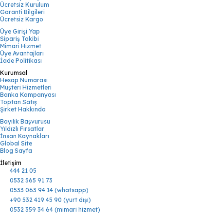
Ücretsiz Kurulum
Garanti Bilgileri
Ücretsiz Kargo
Üye Girişi Yap
Sipariş Takibi
Mimari Hizmet
Üye Avantajları
İade Politikası
Kurumsal
Hesap Numarası
Müşteri Hizmetleri
Banka Kampanyası
Toptan Satış
Şirket Hakkında
Bayilik Başvurusu
Yıldızlı Fırsatlar
İnsan Kaynakları
Global Site
Blog Sayfa
İletişim
444 21 05
0532 565 91 73
0533 063 94 14 (whatsapp)
+90 532 419 45 90 (yurt dışı)
0532 359 34 64 (mimari hizmet)