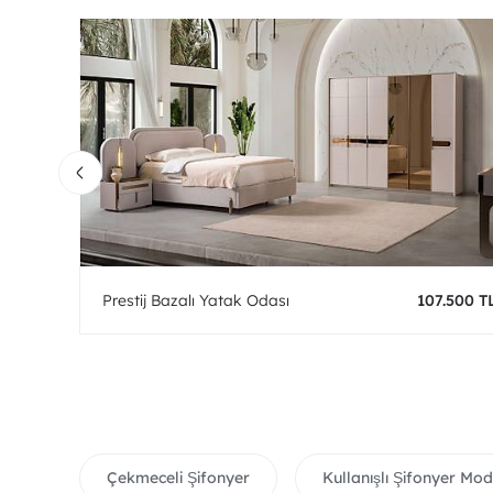
0 TL
Prestij Bazalı Yatak Odası
107.500 T
Çekmeceli Şifonyer
Kullanışlı Şifonyer Mod