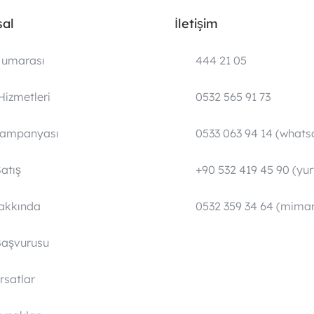
al
İletişim
umarası
444 21 05
Hizmetleri
0532 565 91 73
Kampanyası
0533 063 94 14 (whats
atış
+90 532 419 45 90 (yurt
Hakkında
0532 359 34 64 (mimar
Başvurusu
ırsatlar