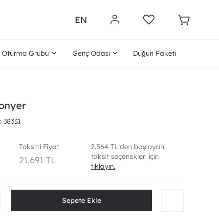
EN
Oturma Grubu
Genç Odası
Düğün Paketi
fonyer
38331
Taksitli Fiyat
2.564 TL'den başlayan
taksit seçenekleri için
21.691 TL
tıklayın.