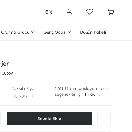
EN
Oturma Grubu
Genç Odası
Düğün Paketi
rjer
38339
Taksitli Fiyat
1.611 TL'den başlayan taksit
seçenekleri için
tıklayın.
13.625 TL