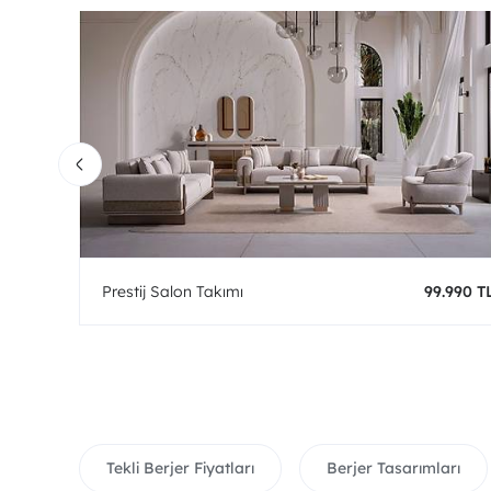
0 TL
Prestij Salon Takımı
99.990 T
Tekli Berjer Fiyatları
Berjer Tasarımları