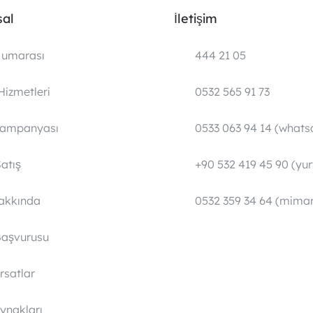
al
İletişim
umarası
444 21 05
Hizmetleri
0532 565 91 73
Kampanyası
0533 063 94 14 (whats
atış
+90 532 419 45 90 (yurt
Hakkında
0532 359 34 64 (mimar
Başvurusu
ırsatlar
ynakları