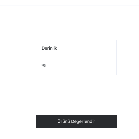
Derinlik
95
Ürünü Değerlendir