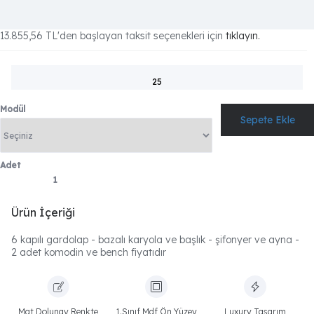
13.855,56 TL
'den başlayan taksit seçenekleri için
tıklayın.
25
Modül
Adet
Ürün İçeriği
6 kapılı gardolap - bazalı karyola ve başlık - şifonyer ve ayna -
2 adet komodin ve bench fiyatıdır
Mat Dolunay Renkte
1.Sınıf Mdf Ön Yüzey
Luxury Tasarım