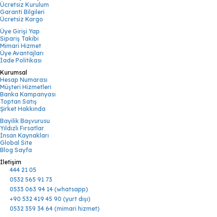
Ücretsiz Kurulum
Garanti Bilgileri
Ücretsiz Kargo
Üye Girişi Yap
Sipariş Takibi
Mimari Hizmet
Üye Avantajları
İade Politikası
Kurumsal
Hesap Numarası
Müşteri Hizmetleri
Banka Kampanyası
Toptan Satış
Şirket Hakkında
Bayilik Başvurusu
Yıldızlı Fırsatlar
İnsan Kaynakları
Global Site
Blog Sayfa
İletişim
444 21 05
0532 565 91 73
0533 063 94 14 (whatsapp)
+90 532 419 45 90 (yurt dışı)
0532 359 34 64 (mimari hizmet)