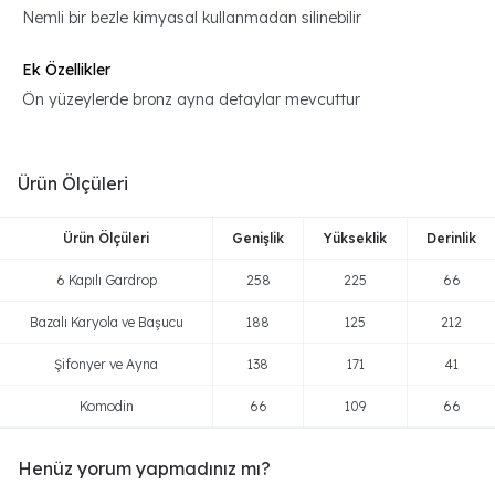
Nemli bir bezle kimyasal kullanmadan silinebilir
Ek Özellikler
Ön yüzeylerde bronz ayna detaylar mevcuttur
Ürün Ölçüleri
Ürün Ölçüleri
Genişlik
Yükseklik
Derinlik
6 Kapılı Gardrop
258
225
66
Bazalı Karyola ve Başucu
188
125
212
Şifonyer ve Ayna
138
171
41
Komodin
66
109
66
Henüz yorum yapmadınız mı?