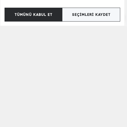
TÜMÜNÜ KABUL ET
SEÇIMLERI KAYDET
Prestij Kanepe
43.990,00 TL