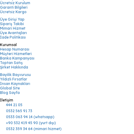
Ücretsiz Kurulum
Garanti Bilgileri
Ücretsiz Kargo
Üye Girişi Yap
Sipariş Takibi
Mimari Hizmet
Üye Avantajları
İade Politikası
Kurumsal
Hesap Numarası
Müşteri Hizmetleri
Banka Kampanyası
Toptan Satış
Şirket Hakkında
Bayilik Başvurusu
Yıldızlı Fırsatlar
İnsan Kaynakları
Global Site
Blog Sayfa
İletişim
444 21 05
0532 565 91 73
0533 063 94 14 (whatsapp)
+90 532 419 45 90 (yurt dışı)
0532 359 34 64 (mimari hizmet)