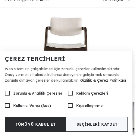
ÇEREZ TERCIHLERI
Web sitemizin çalışabilmesi için zorunlu çerezler kullanılmaktadır.
Onay vermeniz halinde, kullanıcı deneyimini geliştirmek amacıyla
zorunlu olmayan çerezler de kullanılabilir.
Gizlilik & Çerez Politikası
Zorunlu & Analitik Çerezler
Reklam Çerezleri
Pramengo Sandalye 6 Adet
72.500,00 TL
Kullanıcı Verisi (Ads)
Kişiselleştirme
TÜMÜNÜ KABUL ET
SEÇIMLERI KAYDET