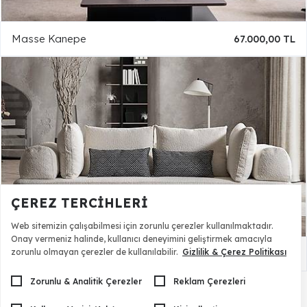
Masse Kanepe
67.000,00 TL
ÇEREZ TERCIHLERI
Web sitemizin çalışabilmesi için zorunlu çerezler kullanılmaktadır.
Onay vermeniz halinde, kullanıcı deneyimini geliştirmek amacıyla
zorunlu olmayan çerezler de kullanılabilir.
Gizlilik & Çerez Politikası
Tanamo Kanepe
64.000,00 TL
Zorunlu & Analitik Çerezler
Reklam Çerezleri