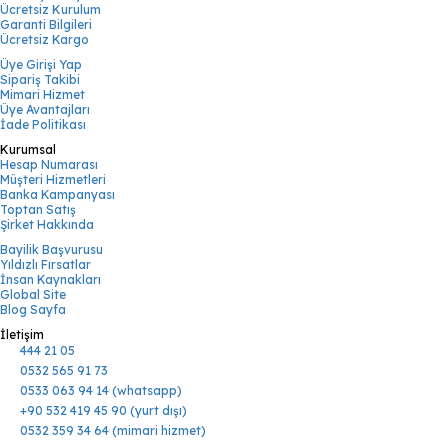
Ücretsiz Kurulum
Garanti Bilgileri
Ücretsiz Kargo
Üye Girişi Yap
Sipariş Takibi
Mimari Hizmet
Üye Avantajları
İade Politikası
Kurumsal
Hesap Numarası
Müşteri Hizmetleri
Banka Kampanyası
Toptan Satış
Şirket Hakkında
Bayilik Başvurusu
Yıldızlı Fırsatlar
İnsan Kaynakları
Global Site
Blog Sayfa
İletişim
444 21 05
0532 565 91 73
0533 063 94 14 (whatsapp)
+90 532 419 45 90 (yurt dışı)
0532 359 34 64 (mimari hizmet)