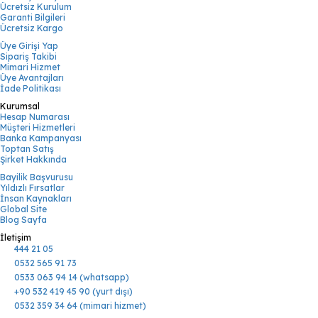
Ücretsiz Kurulum
Garanti Bilgileri
Ücretsiz Kargo
Üye Girişi Yap
Sipariş Takibi
Mimari Hizmet
Üye Avantajları
İade Politikası
Kurumsal
Hesap Numarası
Müşteri Hizmetleri
Banka Kampanyası
Toptan Satış
Şirket Hakkında
Bayilik Başvurusu
Yıldızlı Fırsatlar
İnsan Kaynakları
Global Site
Blog Sayfa
İletişim
444 21 05
0532 565 91 73
0533 063 94 14 (whatsapp)
+90 532 419 45 90 (yurt dışı)
0532 359 34 64 (mimari hizmet)