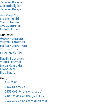
Ücretsiz Kurulum
Garanti Bilgileri
Ücretsiz Kargo
Üye Girişi Yap
Sipariş Takibi
Mimari Hizmet
Üye Avantajları
İade Politikası
Kurumsal
Hesap Numarası
Müşteri Hizmetleri
Banka Kampanyası
Toptan Satış
Şirket Hakkında
Bayilik Başvurusu
Yıldızlı Fırsatlar
İnsan Kaynakları
Global Site
Blog Sayfa
İletişim
444 21 05
0532 565 91 73
0533 063 94 14 (whatsapp)
+90 532 419 45 90 (yurt dışı)
0532 359 34 64 (mimari hizmet)