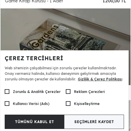
Game Kitap Kutusu - 1 Adet
1.200,00 TL
ÇEREZ TERCIHLERI
Web sitemizin çalışabilmesi için zorunlu çerezler kullanılmaktadır.
Onay vermeniz halinde, kullanıcı deneyimini geliştirmek amacıyla
zorunlu olmayan çerezler de kullanılabilir.
Gizlilik & Çerez Politikası
Zorunlu & Analitik Çerezler
Reklam Çerezleri
Gardens Kitap Kutusu - 1 Adet
1.800,00 TL
Kullanıcı Verisi (Ads)
Kişiselleştirme
TÜMÜNÜ KABUL ET
SEÇIMLERI KAYDET