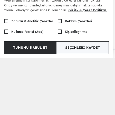
Web sitemizin çalışabilmesi için zorunlu çerezler kullanılmaktadır.
Onay vermeniz halinde, kullanıcı deneyimini geliştirmek amacıyla
zorunlu olmayan çerezler de kullanılabilir.
Gizlilik & Çerez Politikası
Zorunlu & Analitik Çerezler
Reklam Çerezleri
Kullanıcı Verisi (Ads)
Kişiselleştirme
TÜMÜNÜ KABUL ET
SEÇIMLERI KAYDET
Sunday 6 Kapılı Gardrop
39.500,00 TL