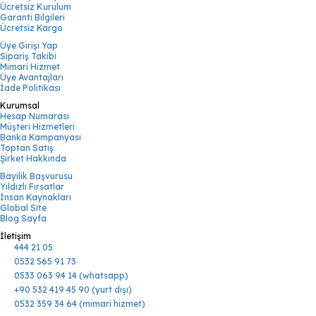
Ücretsiz Kurulum
Garanti Bilgileri
Ücretsiz Kargo
Üye Girişi Yap
Sipariş Takibi
Mimari Hizmet
Üye Avantajları
İade Politikası
Kurumsal
Hesap Numarası
Müşteri Hizmetleri
Banka Kampanyası
Toptan Satış
Şirket Hakkında
Bayilik Başvurusu
Yıldızlı Fırsatlar
İnsan Kaynakları
Global Site
Blog Sayfa
İletişim
444 21 05
0532 565 91 73
0533 063 94 14 (whatsapp)
+90 532 419 45 90 (yurt dışı)
0532 359 34 64 (mimari hizmet)