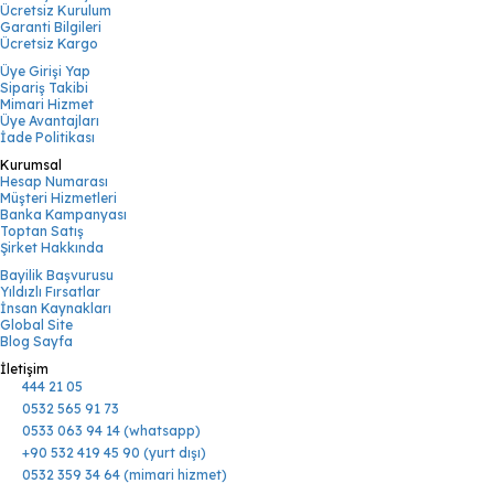
Ücretsiz Kurulum
Garanti Bilgileri
Ücretsiz Kargo
Üye Girişi Yap
Sipariş Takibi
Mimari Hizmet
Üye Avantajları
İade Politikası
Kurumsal
Hesap Numarası
Müşteri Hizmetleri
Banka Kampanyası
Toptan Satış
Şirket Hakkında
Bayilik Başvurusu
Yıldızlı Fırsatlar
İnsan Kaynakları
Global Site
Blog Sayfa
İletişim
444 21 05
0532 565 91 73
0533 063 94 14 (whatsapp)
+90 532 419 45 90 (yurt dışı)
0532 359 34 64 (mimari hizmet)