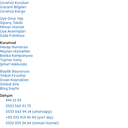
Ücretsiz Kurulum
Garanti Bilgileri
Ücretsiz Kargo
Üye Girişi Yap
Sipariş Takibi
Mimari Hizmet
Üye Avantajları
İade Politikası
Kurumsal
Hesap Numarası
Müşteri Hizmetleri
Banka Kampanyası
Toptan Satış
Şirket Hakkında
Bayilik Başvurusu
Yıldızlı Fırsatlar
İnsan Kaynakları
Global Site
Blog Sayfa
İletişim
444 21 05
0532 565 91 73
0533 063 94 14 (whatsapp)
+90 532 419 45 90 (yurt dışı)
0532 359 34 64 (mimari hizmet)