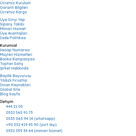
Ücretsiz Kurulum
Garanti Bilgileri
Ücretsiz Kargo
Üye Girişi Yap
Sipariş Takibi
Mimari Hizmet
Üye Avantajları
İade Politikası
Kurumsal
Hesap Numarası
Müşteri Hizmetleri
Banka Kampanyası
Toptan Satış
Şirket Hakkında
Bayilik Başvurusu
Yıldızlı Fırsatlar
İnsan Kaynakları
Global Site
Blog Sayfa
İletişim
444 21 05
0532 565 91 73
0533 063 94 14 (whatsapp)
+90 532 419 45 90 (yurt dışı)
0532 359 34 64 (mimari hizmet)