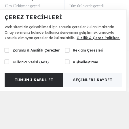
Tüm Türkiye’de geçerli
Tüm ürünlerde geçerli
ÇEREZ TERCIHLERI
Web sitemizin çalışabilmesi için zorunlu çerezler kullanılmaktadır.
Onay vermeniz halinde, kullanıcı deneyimini geliştirmek amacıyla
2 Yıl Garanti
Güvenli Ödeme
zorunlu olmayan çerezler de kullanılabilir.
Gizlilik & Çerez Politikası
Tüm mobilyalarda geçerli
256 bit SSL ile güvenli ödeme
Zorunlu & Analitik Çerezler
Reklam Çerezleri
Kullanıcı Verisi (Ads)
Kişiselleştirme
Müşteri Hizmetleri
Kurumsal
Ödeme Seçenekleri
Hesap Numarası
TÜMÜNÜ KABUL ET
SEÇIMLERI KAYDET
Yurt dışı Satış
Müşteri Hizmetleri
Ücretsiz Kurulum
Banka Kampanyası
Garanti Bilgileri
Toptan Satış
Ücretsiz Kargo
Şirket Hakkında
Üye Girişi Yap
Bayilik Başvurusu
Sipariş Takibi
Yıldızlı Fırsatlar