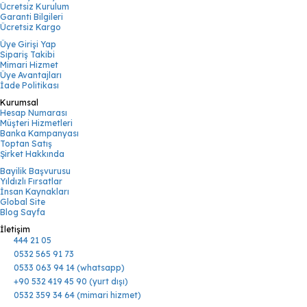
Ücretsiz Kurulum
Garanti Bilgileri
Ücretsiz Kargo
Üye Girişi Yap
Sipariş Takibi
Mimari Hizmet
Üye Avantajları
İade Politikası
Kurumsal
Hesap Numarası
Müşteri Hizmetleri
Banka Kampanyası
Toptan Satış
Şirket Hakkında
Bayilik Başvurusu
Yıldızlı Fırsatlar
İnsan Kaynakları
Global Site
Blog Sayfa
İletişim
444 21 05
0532 565 91 73
0533 063 94 14 (whatsapp)
+90 532 419 45 90 (yurt dışı)
0532 359 34 64 (mimari hizmet)