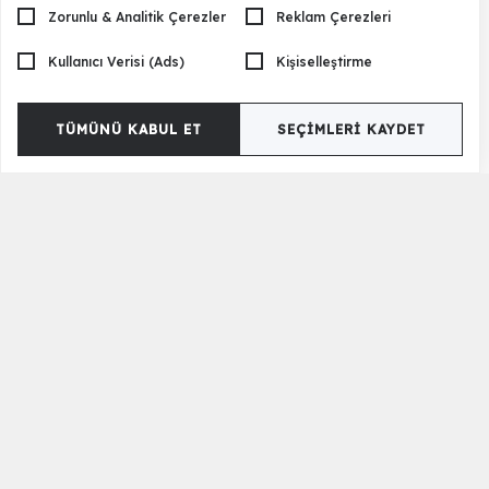
Zorunlu & Analitik Çerezler
Reklam Çerezleri
Kullanıcı Verisi (Ads)
Kişiselleştirme
TÜMÜNÜ KABUL ET
SEÇIMLERI KAYDET
Levante Tv Sehpası
23.500 TL