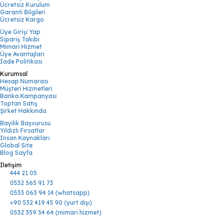
Ücretsiz Kurulum
Garanti Bilgileri
Ücretsiz Kargo
Üye Girişi Yap
Sipariş Takibi
Mimari Hizmet
Üye Avantajları
İade Politikası
Kurumsal
Hesap Numarası
Müşteri Hizmetleri
Banka Kampanyası
Toptan Satış
Şirket Hakkında
Bayilik Başvurusu
Yıldızlı Fırsatlar
İnsan Kaynakları
Global Site
Blog Sayfa
İletişim
444 21 05
0532 565 91 73
0533 063 94 14 (whatsapp)
+90 532 419 45 90 (yurt dışı)
0532 359 34 64 (mimari hizmet)