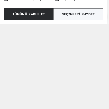
TÜMÜNÜ KABUL ET
SEÇIMLERI KAYDET
Renk Seçenekleri
Mery Berjer - Vizon
18.500,00 TL