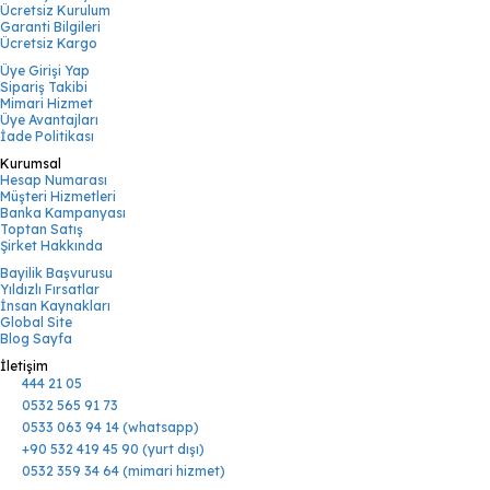
Ücretsiz Kurulum
Garanti Bilgileri
Ücretsiz Kargo
Üye Girişi Yap
Sipariş Takibi
Mimari Hizmet
Üye Avantajları
İade Politikası
Kurumsal
Hesap Numarası
Müşteri Hizmetleri
Banka Kampanyası
Toptan Satış
Şirket Hakkında
Bayilik Başvurusu
Yıldızlı Fırsatlar
İnsan Kaynakları
Global Site
Blog Sayfa
İletişim
444 21 05
0532 565 91 73
0533 063 94 14 (whatsapp)
+90 532 419 45 90 (yurt dışı)
0532 359 34 64 (mimari hizmet)