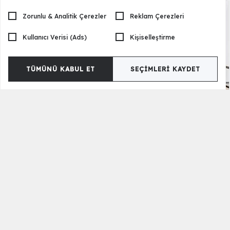
Zorunlu & Analitik Çerezler
Reklam Çerezleri
Kullanıcı Verisi (Ads)
Kişiselleştirme
TÜMÜNÜ KABUL ET
SEÇIMLERI KAYDET
Bursa Koltuk Takımı
93.390,00 TL