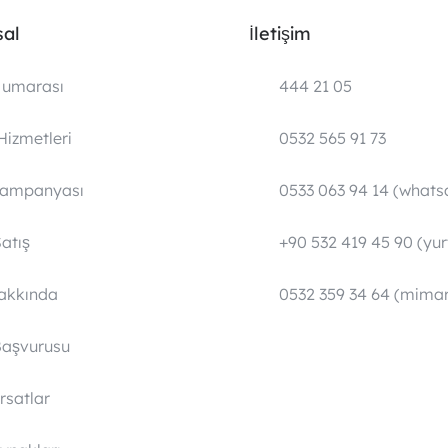
al
İletişim
umarası
444 21 05
Hizmetleri
0532 565 91 73
Kampanyası
0533 063 94 14 (whats
atış
+90 532 419 45 90 (yurt
Hakkında
0532 359 34 64 (mimar
Başvurusu
ırsatlar