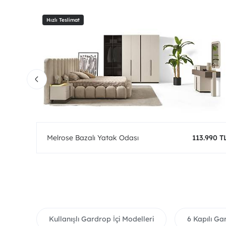
0 TL
Melrose Bazalı Yatak Odası
113.990 T
Kullanışlı Gardrop İçi Modelleri
6 Kapılı Ga