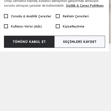
Onay vermeniz halinde, kullanıcı deneyimini geliştirmek amacıyla
zorunlu olmayan çerezler de kullanılabilir.
Gizlilik & Çerez Politikası
Zorunlu & Analitik Çerezler
Reklam Çerezleri
Kullanıcı Verisi (Ads)
Kişiselleştirme
TÜMÜNÜ KABUL ET
SEÇIMLERI KAYDET
Massimo Puflu Orta Sehpa
20.500,00 TL
Versiyon Seçenekleri