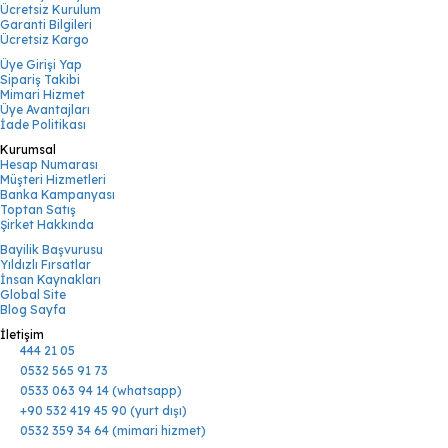
Ücretsiz Kurulum
Garanti Bilgileri
Ücretsiz Kargo
Üye Girişi Yap
Sipariş Takibi
Mimari Hizmet
Üye Avantajları
İade Politikası
Kurumsal
Hesap Numarası
Müşteri Hizmetleri
Banka Kampanyası
Toptan Satış
Şirket Hakkında
Bayilik Başvurusu
Yıldızlı Fırsatlar
İnsan Kaynakları
Global Site
Blog Sayfa
İletişim
444 21 05
0532 565 91 73
0533 063 94 14 (whatsapp)
+90 532 419 45 90 (yurt dışı)
0532 359 34 64 (mimari hizmet)