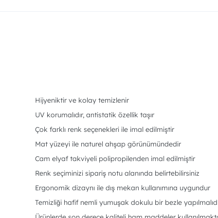
Hijyeniktir ve kolay temizlenir
UV korumalıdır, antistatik özellik taşır
Çok farklı renk seçenekleri ile imal edilmiştir
Mat yüzeyi ile naturel ahşap görünümündedir
Cam elyaf takviyeli polipropilenden imal edilmiştir
Renk seçiminizi sipariş notu alanında belirtebilirsiniz
Ergonomik dizaynı ile dış mekan kullanımına uygundur
Temizliği hafif nemli yumuşak dokulu bir bezle yapılmalıd
Ürünlerde son derece kaliteli ham maddeler kullanılmakt