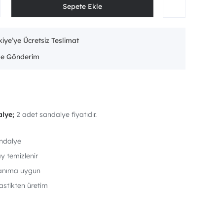
iye’ye Ücretsiz Teslimat
lye;
2 adet sandalye fiyatıdır.
sandalye
ay temizlenir
lanıma uygun
lastikten üretim