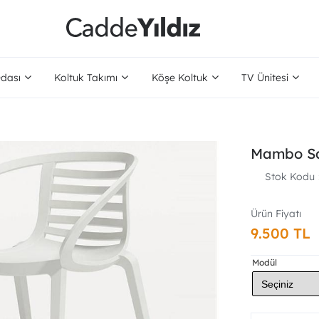
dası
Koltuk Takımı
Köşe Koltuk
TV Ünitesi
Mambo Sa
Stok Kodu
9.500 TL
Modül