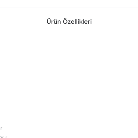
Ürün Özellikleri
ır
adır