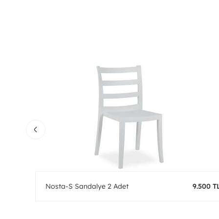
0 TL
Nosta-S Sandalye 2 Adet
9.500 T