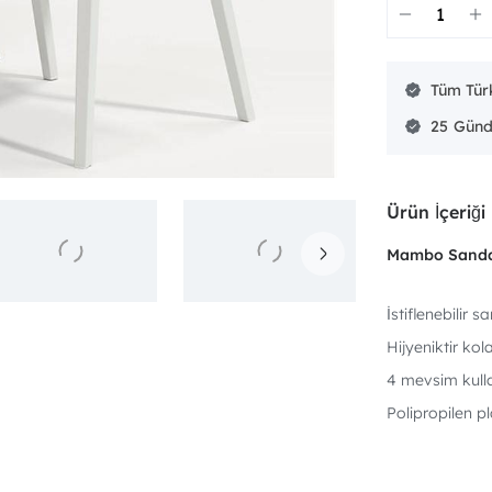
Tüm Türk
25
Ürün İçeriği
Mambo Sanda
İstiflenebilir 
Hijyeniktir kol
4 mevsim kul
Polipropilen p