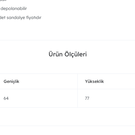
 depolanabilir
det sandalye fiyatıdır
Ürün Ölçüleri
Genişlik
Yükseklik
64
77