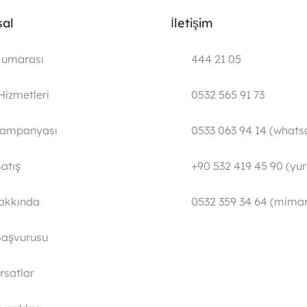
al
İletişim
umarası
444 21 05
Hizmetleri
0532 565 91 73
Kampanyası
0533 063 94 14 (whats
atış
+90 532 419 45 90 (yurt
Hakkında
0532 359 34 64 (mimar
Başvurusu
ırsatlar