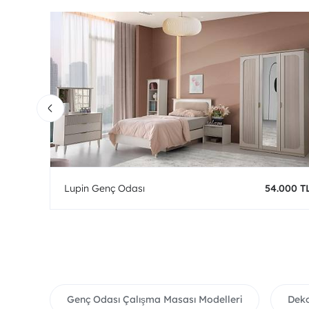
0 TL
Lupin Genç Odası
54.000 T
Genç Odası Çalışma Masası Modelleri
Deko