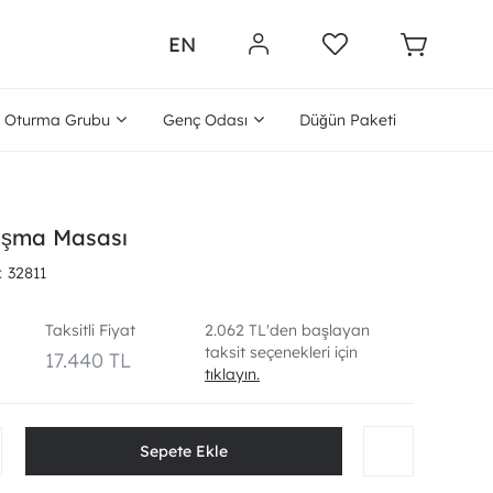
EN
Oturma Grubu
Genç Odası
Düğün Paketi
ışma Masası
32811
Taksitli Fiyat
2.062 TL'den başlayan
taksit seçenekleri için
17.440 TL
tıklayın.