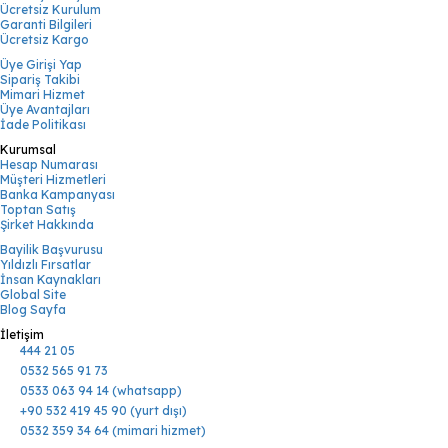
Ücretsiz Kurulum
Garanti Bilgileri
Ücretsiz Kargo
Üye Girişi Yap
Sipariş Takibi
Mimari Hizmet
Üye Avantajları
İade Politikası
Kurumsal
Hesap Numarası
Müşteri Hizmetleri
Banka Kampanyası
Toptan Satış
Şirket Hakkında
Bayilik Başvurusu
Yıldızlı Fırsatlar
İnsan Kaynakları
Global Site
Blog Sayfa
İletişim
444 21 05
0532 565 91 73
0533 063 94 14 (whatsapp)
+90 532 419 45 90 (yurt dışı)
0532 359 34 64 (mimari hizmet)