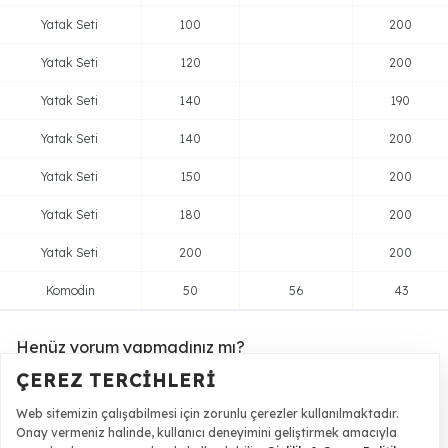
Yatak Seti
100
200
Yatak Seti
120
200
Yatak Seti
140
190
Yatak Seti
140
200
Yatak Seti
150
200
Yatak Seti
180
200
Yatak Seti
200
200
Komodin
50
56
43
Henüz yorum yapmadınız mı?
ÇEREZ TERCIHLERI
Ürünümüze yorum yaparak puan kazanabilir ve ürünlerde
indirim sağlayabilirsiniz.
Web sitemizin çalışabilmesi için zorunlu çerezler kullanılmaktadır.
Onay vermeniz halinde, kullanıcı deneyimini geliştirmek amacıyla