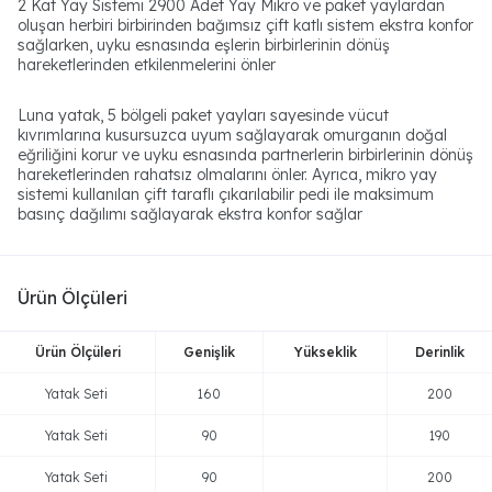
2 Kat Yay Sistemi 2900 Adet Yay Mikro ve paket yaylardan
oluşan herbiri birbirinden bağımsız çift katlı sistem ekstra konfor
sağlarken, uyku esnasında eşlerin birbirlerinin dönüş
hareketlerinden etkilenmelerini önler
Luna yatak, 5 bölgeli paket yayları sayesinde vücut
kıvrımlarına kusursuzca uyum sağlayarak omurganın doğal
eğriliğini korur ve uyku esnasında partnerlerin birbirlerinin dönüş
hareketlerinden rahatsız olmalarını önler. Ayrıca, mikro yay
sistemi kullanılan çift taraflı çıkarılabilir pedi ile maksimum
basınç dağılımı sağlayarak ekstra konfor sağlar
Ürün Ölçüleri
Ürün Ölçüleri
Genişlik
Yükseklik
Derinlik
Yatak Seti
160
200
Yatak Seti
90
190
Yatak Seti
90
200