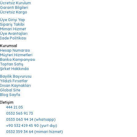
Ücretsiz Kurulum
Garanti Bilgileri
Ücretsiz Kargo
Üye Girişi Yap
Sipariş Takibi
Mimari Hizmet
Üye Avantajları
İade Politikası
Kurumsal
Hesap Numarası
Müşteri Hizmetleri
Banka Kampanyası
Toptan Satış
Şirket Hakkında
Bayilik Başvurusu
Yıldızlı Fırsatlar
İnsan Kaynakları
Global Site
Blog Sayfa
İletişim
444 21 05
0532 565 91 73
0533 063 94 14 (whatsapp)
+90 532 419 45 90 (yurt dışı)
0532 359 34 64 (mimari hizmet)