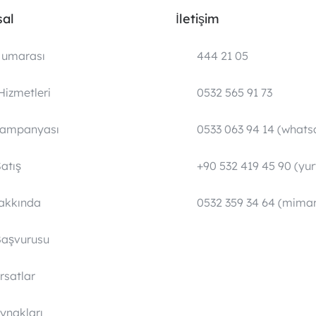
al
İletişim
umarası
444 21 05
Hizmetleri
0532 565 91 73
Kampanyası
0533 063 94 14 (whats
atış
+90 532 419 45 90 (yurt
Hakkında
0532 359 34 64 (mimar
Başvurusu
ırsatlar
ynakları