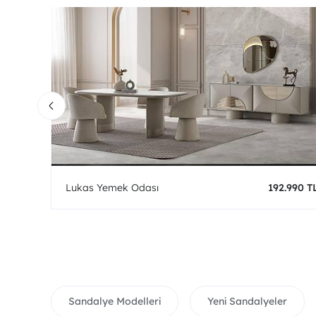
0 TL
Lukas Yemek Odası
192.990 T
Sandalye Modelleri
Yeni Sandalyeler