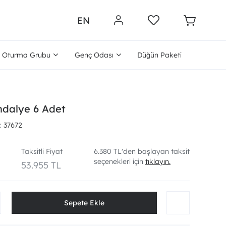
EN
Oturma Grubu
Genç Odası
Düğün Paketi
ndalye 6 Adet
37672
Taksitli Fiyat
6.380 TL'den başlayan taksit
seçenekleri için
tıklayın.
L
53.955 TL